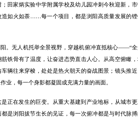
酣；田家炳实验中学附属学校及幼儿园冲刺今秋迎新，市
改造如火如荼……每一个项目，都是浏阳高质量发展的铿
浏阳。无人机托举全景视野，穿越机俯冲直抵核心——“全
让钢筋铁骨有了温度，让奋进态势直击人心。从高空俯瞰，
输车辆往来穿梭，处处是热火朝天的奋战图景；镜头推近
张作业，每一个身影都凝固成充满力量的画面。
这是正在发生的巨变。从重大基建到产业地标，从城市更
面都是浏阳拔节生长的见证，每一次俯冲都是与时代脉搏