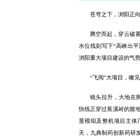
苍穹之下，浏阳正
腾空而起，穿云破雾
水位线刻写下“高峡出
浏阳重大项目建设的气
“飞阅”大项目，瞰
镜头拉升，大地在
快线正穿过蕉溪岭的腹地，
显模组及整机项目主体
天，九典制药创新药研