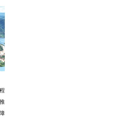
程
推
障