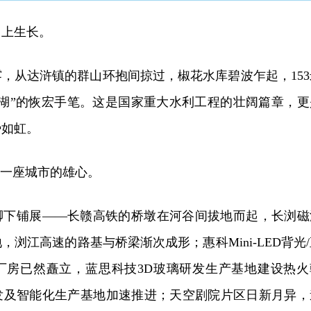
向上生长。
，从达浒镇的群山环抱间掠过，椒花水库碧波乍起，153
平湖”的恢宏手笔。这是国家重大水利工程的壮阔篇章，更
势如虹。
见一座城市的雄心。
脚下铺展——长赣高铁的桥墩在河谷间拔地而起，长浏磁
浏江高速的路基与桥梁渐次成形；惠科Mini-LED背光/
厂房已然矗立，蓝思科技3D玻璃研发生产基地建设热火
发及智能化生产基地加速推进；天空剧院片区日新月异，