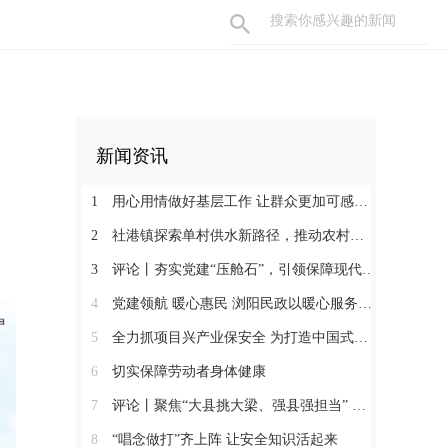
新闻资讯
1
用心用情做好基层工作 让群众更加可感可及
2
社港镇探索单村供水新路径，推动农村安全饮水提质升级
3
评论丨夯实党建“压舱石”，引领保障现代化建设新征程
4
党建领航 暖心惠民 浏阳民政以暖心服务书写惠民答卷
5
全力抓项目兴产业保安全 为打造中国式现代化县域示范作出更大贡献
6
切实保障劳动者身体健康
7
评论丨聚焦“大县挑大梁、强县强担当” 保持定力真抓实干奋发作为
8
“唱念做打”齐上阵 让安全知识活起来