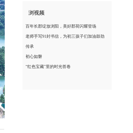
浏视频
百年长郡绽放浏阳，美好郡荷闪耀登场
老师手写91封书信，为初三孩子们加油鼓劲
传承
初心如磐
“红色宝藏”里的时光答卷