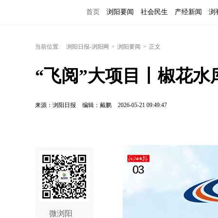
首页
浏阳要闻
社会民生
产经新闻
浏
当前位置:
浏阳日报-浏阳网
>
浏阳要闻
>
正文
“飞阅”大项目丨椒花水
来源：浏阳日报
编辑：戴鹏
2026-05-21 09:49:47
微浏阳