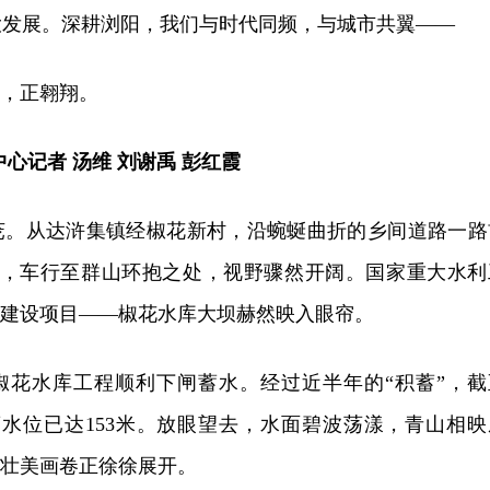
大发展。深耕浏阳，我们与时代同频，与城市共翼——
刻，正翱翔。
心记者 汤维 刘谢禹 彭红霞
茏。从达浒集镇经椒花新村，沿蜿蜒曲折的乡间道路一路
涉，车行至群山环抱之处，视野骤然开阔。国家重大水利
点建设项目——椒花水库大坝赫然映入眼帘。
6日，椒花水库工程顺利下闸蓄水。经过近半年的“积蓄”，截
水库蓄水位已达153米。放眼望去，水面碧波荡漾，青山相映
的壮美画卷正徐徐展开。