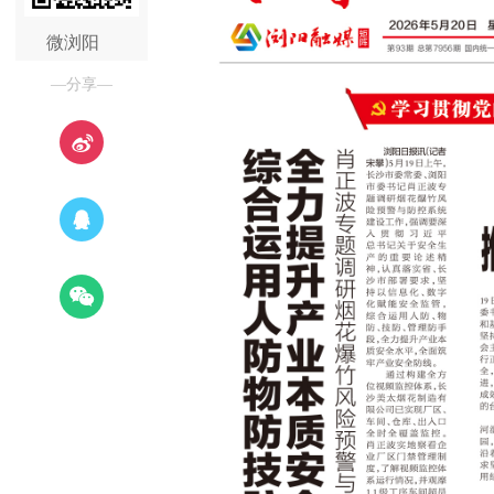
微浏阳
—分享—