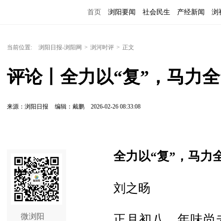
首页
浏阳要闻
社会民生
产经新闻
浏
当前位置:
浏阳日报-浏阳网
>
浏河时评
>
正文
评论丨全力以“复”，马力全
来源：浏阳日报
编辑：戴鹏
2026-02-26 08:33:08
全力以“复”，马力全
刘之旸
微浏阳
正月初八，年味尚