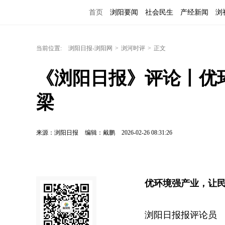
首页
浏阳要闻
社会民生
产经新闻
浏
当前位置:
浏阳日报-浏阳网
>
浏河时评
>
正文
《浏阳日报》评论丨优
梁
来源：浏阳日报
编辑：戴鹏
2026-02-26 08:31:26
优环境强产业，让
浏阳日报报评论员