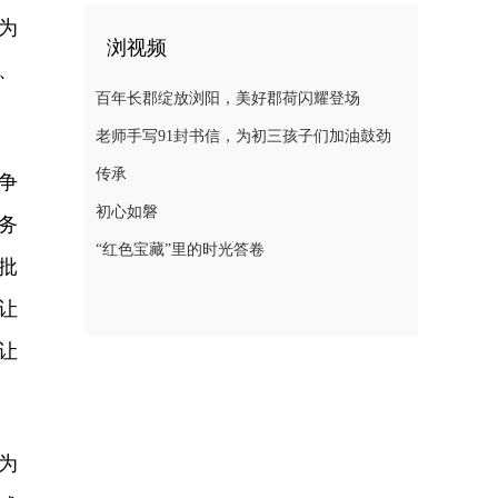
为
浏视频
、
百年长郡绽放浏阳，美好郡荷闪耀登场
老师手写91封书信，为初三孩子们加油鼓劲
传承
争
初心如磐
务
“红色宝藏”里的时光答卷
批
让
让
为