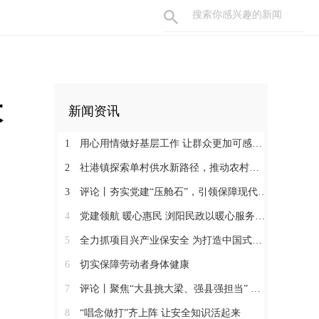
大
新闻资讯
1
用心用情做好基层工作 让群众更加可感可及
2
社港镇探索单村供水新路径，推动农村安全饮水提质升级
3
评论丨夯实党建“压舱石”，引领保障现代化建设新征程
4
党建领航 暖心惠民 浏阳民政以暖心服务书写惠民答卷
5
全力抓项目兴产业保安全 为打造中国式现代化县域示范作出更大贡献
6
切实保障劳动者身体健康
7
评论丨聚焦“大县挑大梁、强县强担当” 保持定力真抓实干奋发作为
8
“唱念做打”齐上阵 让安全知识活起来