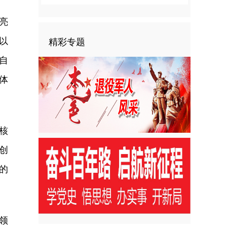
亮
以
精彩专题
自
体
核
创
的
领