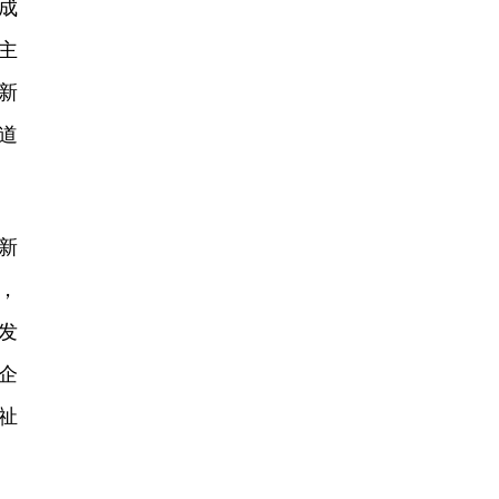
成
主
新
道
新
，
发
企
祉