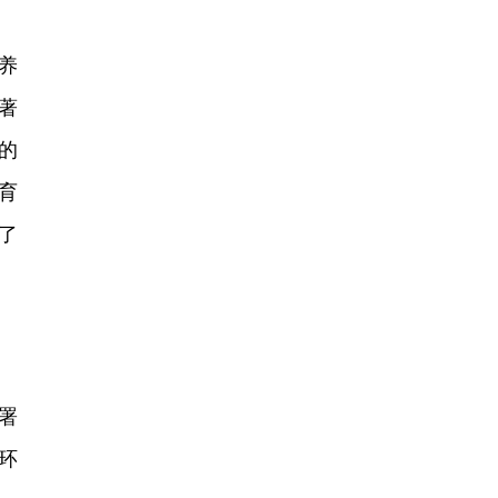
养
著
的
育
了
署
环