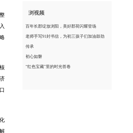
浏视频
整
入
百年长郡绽放浏阳，美好郡荷闪耀登场
老师手写91封书信，为初三孩子们加油鼓劲
略
传承
初心如磐
核
“红色宝藏”里的时光答卷
济
口
化
解