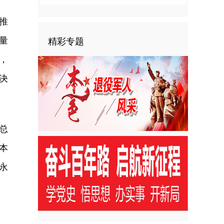
推
量
精彩专题
，
决
总
本
永