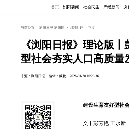
首页
浏阳要闻
社会民生
产经新闻
浏
当前位置:
浏阳日报-浏阳网
>
浏河时评
>
正文
《浏阳日报》理论版丨
型社会夯实人口高质量
来源：浏阳日报
编辑：戴鹏
2026-01-20 10:23:36
建设生育友好型社
文丨彭芳艳 王永新