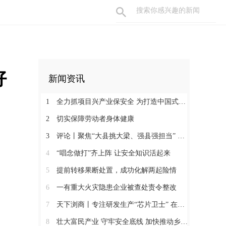
好
新闻资讯
1
全力抓项目兴产业保安全 为打造中国式现代化县域示范作出更大贡献
2
切实保障劳动者身体健康
3
评论丨聚焦“大县挑大梁、强县强担当” 保持定力真抓实干奋发作为
4
“唱念做打”齐上阵 让安全知识活起来
5
提前转移果断处置，成功化解两起险情
6
一有重大火灾隐患企业被查处责令整改
7
天下浏商丨专注研发生产“芯片卫士” 在半导体红海中搏出“隐形冠军”
8
壮大富民产业 守牢安全底线 加快推动乡村全面振兴