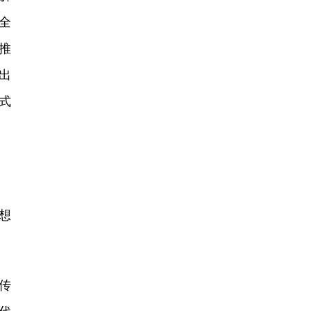
全
推
出
式
想
传