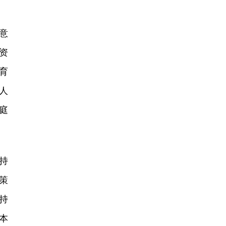
意
资
育
人
庭
持
策
持
本