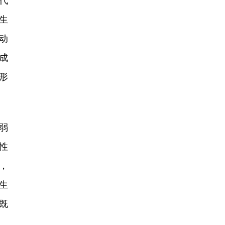
代
生
动
成
形
弱
性
，
生
既