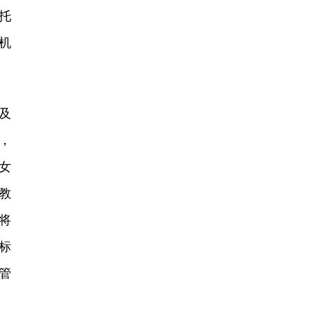
托
机
及
，
女
教
将
标
管