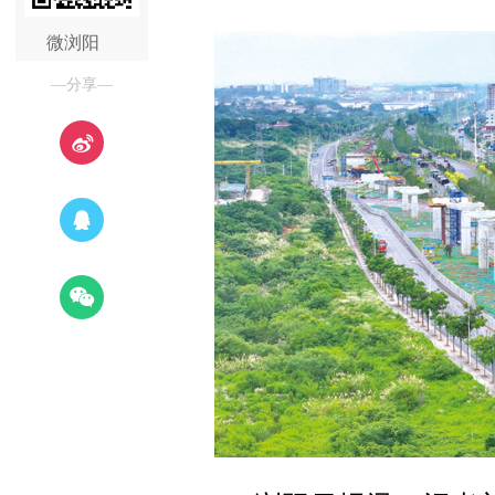
微浏阳
—分享—