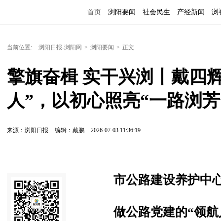
首页
浏阳要闻
社会民生
产经新闻
浏
当前位置:
浏阳日报-浏阳网
>
浏阳要闻
>
正文
擎旗奋楫 实干兴浏丨戴四
人”，以初心照亮“一路浏芳
来源：浏阳日报
编辑：戴鹏
2026-07-03 11:36:19
市公路建设养护中
做公路党建的“领航