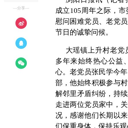
—分享—
成立105周年之际，
慰问困难党员、老党员
节日的诚挚问候。
大瑶镇上升村老党员
多年来始终热心公益
心。老党员张民学今年
部，他始终积极参与村
解邻里矛盾纠纷，持续
走进两位党员家中，关
况，感谢他们长期以来
们保重身体，保持乐观