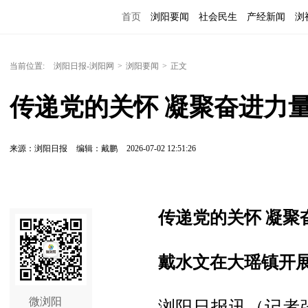
首页
浏阳要闻
社会民生
产经新闻
浏
当前位置:
浏阳日报-浏阳网
>
浏阳要闻
>
正文
传递党的关怀 凝聚奋进力
来源：浏阳日报
编辑：戴鹏
2026-07-02 12:51:26
传递党的关怀 凝聚
戴水文在大瑶镇开展
微浏阳
浏阳日报讯（记者