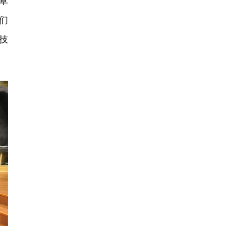
草
们
技