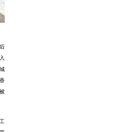
后
入
为城
香
被
工