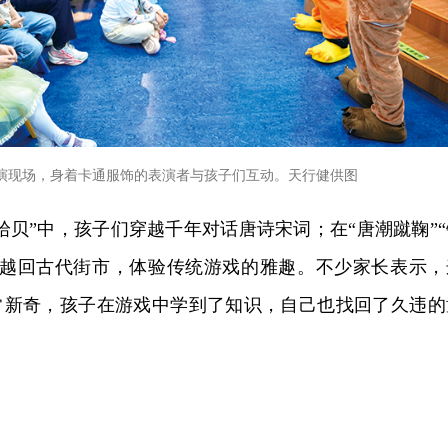
演现场，身着卡通服饰的表演者与孩子们互动。天行健供图
海拾贝”中，孩子们穿越千年对话唐诗宋词；在“唐潮蹴鞠”“
穿越回古代街市，体验传统游戏的雅趣。不少家长表示，
非常新奇，孩子在游戏中学到了知识，自己也找回了久违的