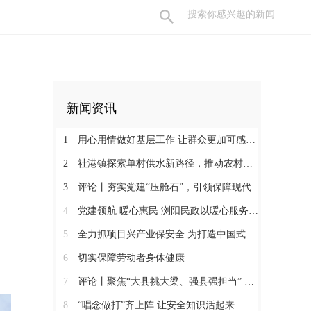
新闻资讯
1
用心用情做好基层工作 让群众更加可感可及
2
社港镇探索单村供水新路径，推动农村安全饮水提质升级
3
评论丨夯实党建“压舱石”，引领保障现代化建设新征程
4
党建领航 暖心惠民 浏阳民政以暖心服务书写惠民答卷
5
全力抓项目兴产业保安全 为打造中国式现代化县域示范作出更大贡献
6
切实保障劳动者身体健康
7
评论丨聚焦“大县挑大梁、强县强担当” 保持定力真抓实干奋发作为
8
“唱念做打”齐上阵 让安全知识活起来