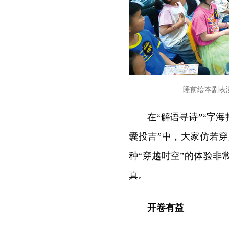
睡前绘本剧表
在“解语寻诗”“字
囊投吉”中，大家仿若
种“穿越时空”的体验
真。
开卷有益