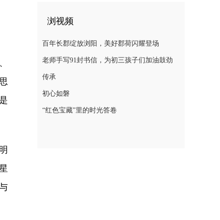
浏视频
百年长郡绽放浏阳，美好郡荷闪耀登场
老师手写91封书信，为初三孩子们加油鼓劲
、
传承
思
初心如磐
是
“红色宝藏”里的时光答卷
明
星
与