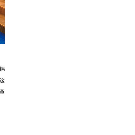
锦
这
童