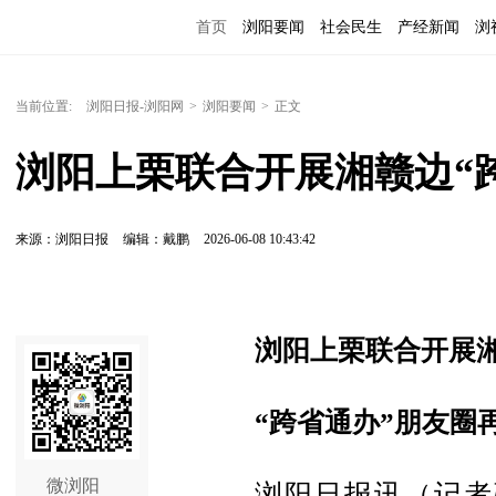
首页
浏阳要闻
社会民生
产经新闻
浏
当前位置:
浏阳日报-浏阳网
>
浏阳要闻
>
正文
浏阳上栗联合开展湘赣边“
来源：浏阳日报
编辑：戴鹏
2026-06-08 10:43:42
浏阳上栗联合开展湘
“跨省通办”朋友圈
微浏阳
浏阳日报讯（记者