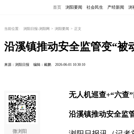
首页
浏阳要闻
社会民生
产经新闻
浏
当前位置:
浏阳日报-浏阳网
>
浏阳要闻
>
正文
沿溪镇推动安全监管变“被动
来源：浏阳日报
编辑：戴鹏
2026-06-01 10:30:10
无人机巡查+“六查
沿溪镇推动安全监管
微浏阳
浏阳日报讯（记者