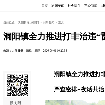
首页
浏阳要闻
社会民生
产经新闻
浏
当前位置:
浏阳日报-浏阳网
>
浏阳要闻
>
正文
洞阳镇全力推进打非治违“
来源：浏阳日报
编辑：戴鹏
2026-06-01 10:29:34
洞阳镇全力推进打非
严查密排+夜话共治
微浏阳