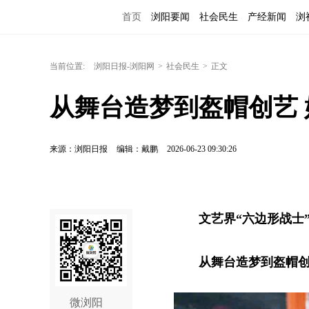
首页
浏阳要闻
社会民生
产经新闻
浏
当前位置:
浏阳日报-浏阳网
>
社会民生
>
正文
从舞台造梦到盔帽创艺 
来源：浏阳日报
编辑：戴鹏
2026-06-23 09:30:26
文艺界“六边形战士
从舞台造梦到盔帽创
微浏阳