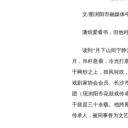
文/图浏阳市融媒体
潘烜爱看书，但他
读到“月下山间宁
月，吊杆悬垂，冷光打
于网纱之上，鼓风轻吹
戏剧家协会会员、长沙市
团（现浏阳市花鼓戏传
干就是三十余载。他跨
传承人，被同事誉为文艺