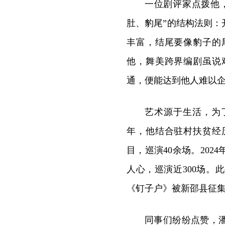
一位剧评家点拨他
肚、豹尾”的结构法则
丰富，结尾要像豹子的
他，舞美跨界编剧虽说
通，便能达到他人难以
艺术源于生活，为
年，他结合驻村扶贫经
目，巡演40余场。20
人心，巡演近300场
《钉子户》被新邵县征
同事们纷纷点赞，