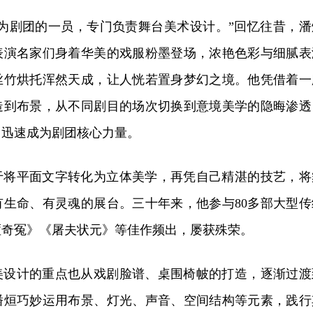
式成为剧团的一员，专门负责舞台美术设计。”回忆往昔，潘
表演名家们身着华美的戏服粉墨登场，浓艳色彩与细腻表
丝竹烘托浑然天成，让人恍若置身梦幻之境。他凭借着一
造到布景，从不同剧目的场次切换到意境美学的隐晦渗透
，迅速成为剧团核心力量。
于将平面文字转化为立体美学，再凭自己精湛的技艺，将
有生命、有灵魂的展台。三十年来，他参与80多部大型传
哑奇冤》《屠夫状元》等佳作频出，屡获殊荣。
美设计的重点也从戏剧脸谱、桌围椅帔的打造，逐渐过渡
潘烜巧妙运用布景、灯光、声音、空间结构等元素，践行