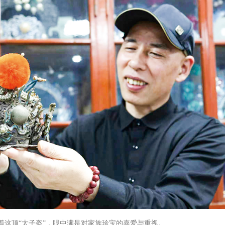
着这顶“太子盔”，眼中满是对家族珍宝的喜爱与重视。