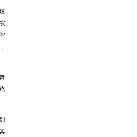
烜
演
腔
，
舞
统
到
其