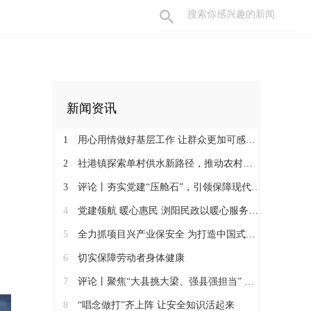
新闻资讯
1
用心用情做好基层工作 让群众更加可感可及
2
社港镇探索单村供水新路径，推动农村安全饮水提质升级
3
评论丨夯实党建“压舱石”，引领保障现代化建设新征程
4
党建领航 暖心惠民 浏阳民政以暖心服务书写惠民答卷
5
全力抓项目兴产业保安全 为打造中国式现代化县域示范作出更大贡献
6
切实保障劳动者身体健康
7
评论丨聚焦“大县挑大梁、强县强担当” 保持定力真抓实干奋发作为
8
“唱念做打”齐上阵 让安全知识活起来