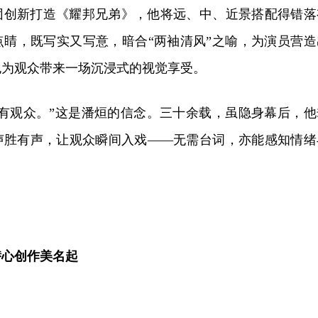
剧团创新打造《耀邦兄弟》，他将远、中、近景搭配得错落
点睛，既写实又写意，暗合“两袖清风”之喻，为演员营造
也为观众带来一场沉浸式的视觉享受。
中有观众。”这是潘烜的信念。三十余载，虽隐身幕后，他
声胜有声，让观众瞬间入戏——无需台词，亦能感知情绪
潜心创作美名起