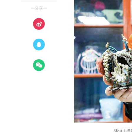
—分享—
潘烜手捧