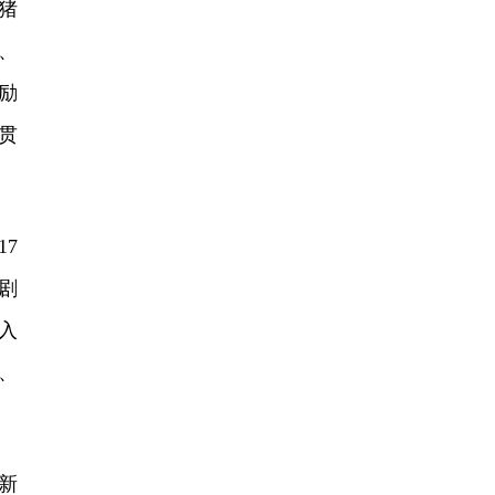
猪
、
励
贯
7
剧
入
、
新