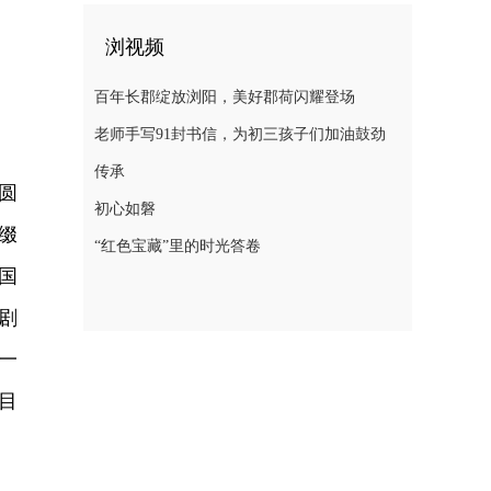
浏视频
百年长郡绽放浏阳，美好郡荷闪耀登场
老师手写91封书信，为初三孩子们加油鼓劲
传承
圆
初心如磐
缀
“红色宝藏”里的时光答卷
国
剧
一
目