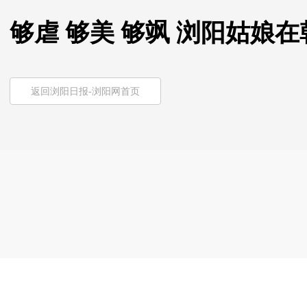
够虐 够美 够飒 浏阳姑娘
返回浏阳日报-浏阳网首页