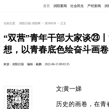
首页
浏阳要闻
社会民生
产经新闻
浏
当前位置:
浏阳日报-浏阳网
>
浏河时评
>
正文
“双营”青年干部大家谈㉓
想，以青春底色绘奋斗画卷
来源：浏阳日报
编辑：戴鹏
2022-06-15 09:03:35
文|黄一娣
历史的画卷，在青