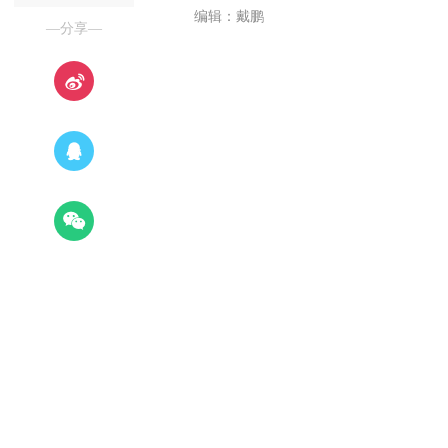
编辑：戴鹏
—分享—