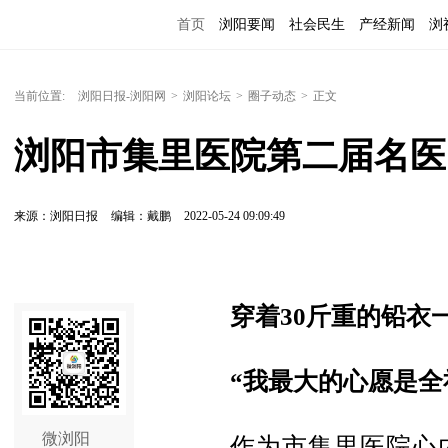
首页
浏阳要闻
社会民生
产经新闻
浏
当前位置:
浏阳日报-浏阳网
>
浏阳论坛
>
圈子动态
>
正文
浏阳市集里医院第二届名医
来源：浏阳日报
编辑：戴鹏
2022-05-24 09:09:49
穿着30斤重的铅衣
“我最大的心愿是全
微浏阳
作为市集里医院心