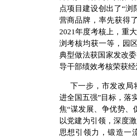
点项目建设创出了“浏
营商品牌，率先获得了
2021年度考核上，
浏考核均获一等，园区
典型做法获国家发改委
导干部绩效考核荣获经
下一步，市发改局将
进全国五强”目标，落
焦“谋发展、争优势、
以党建为引领，深度激
思想引领力，锻造一