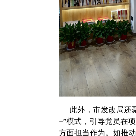
此外，市发改局还
+”模式，引导党员在
方面担当作为。如推动