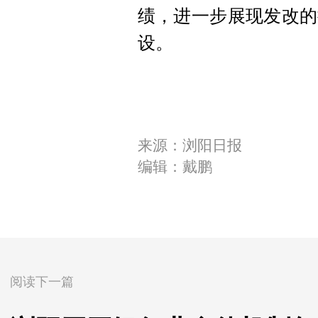
绩，进一步展现发改的
设。
来源：浏阳日报
编辑：戴鹏
阅读下一篇