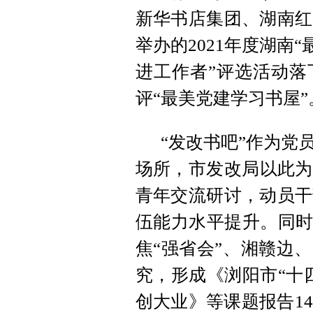
新华书店集团、湖南红
举办的2021年度湖南
进工作者”评选活动落
评“最美党建学习书屋”
“发改书吧”作为党
场所，市发改局以此为依
青年交流研讨，动员干
伍能力水平提升。同时
焦“强省会”、湘赣边
究，形成《浏阳市“十
创大业》等课题报告1