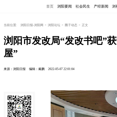
首页
浏阳要闻
社会民生
产经新闻
浏
当前位置:
浏阳日报-浏阳网
>
浏阳论坛
>
圈子动态
>
正文
浏阳市发改局“发改书吧”
屋”
来源：浏阳日报
编辑：戴鹏
2022-05-07 22:01:04