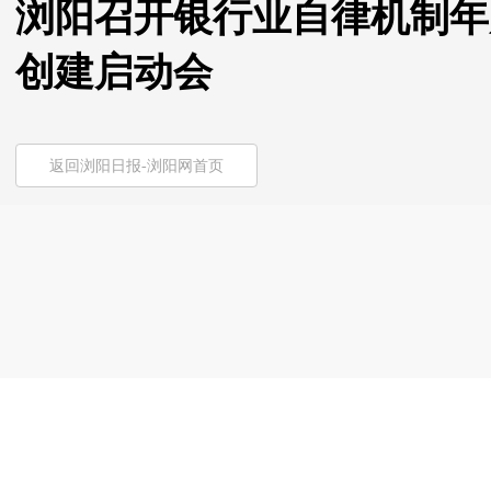
浏阳召开银行业自律机制年
创建启动会
返回浏阳日报-浏阳网首页