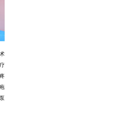
术
疗
疼
疱
泵