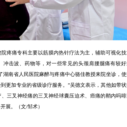
健院疼痛专科主要以筋膜内热针疗法为主，辅助可视化技
、冲击波、药物等，对一些常见的头颈肩腰腿痛有较好
请了湖南省人民医院麻醉与疼痛中心骆佳教授来院坐诊，使
受到更加专业的省级诊疗服务。”吴德文表示，其他如带状
疗、三叉神经痛的三叉神经球囊压迫术、癌痛的鞘内吗啡
科开展。
（文/邹术）