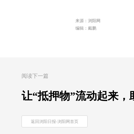
来源：浏阳网
编辑：戴鹏
阅读下一篇
让“抵押物”流动起来
返回浏阳日报-浏阳网首页