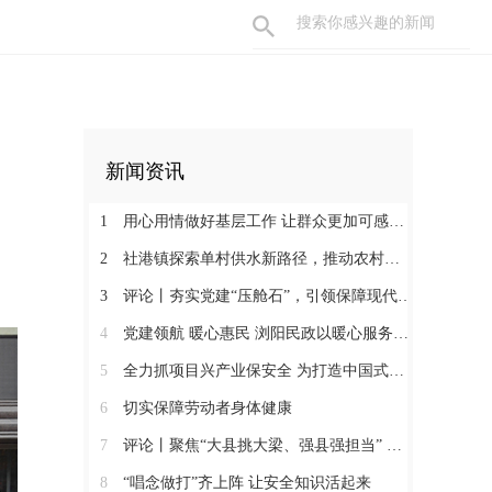
新闻资讯
1
用心用情做好基层工作 让群众更加可感可及
2
社港镇探索单村供水新路径，推动农村安全饮水提质升级
3
评论丨夯实党建“压舱石”，引领保障现代化建设新征程
4
党建领航 暖心惠民 浏阳民政以暖心服务书写惠民答卷
5
全力抓项目兴产业保安全 为打造中国式现代化县域示范作出更大贡献
6
切实保障劳动者身体健康
7
评论丨聚焦“大县挑大梁、强县强担当” 保持定力真抓实干奋发作为
8
“唱念做打”齐上阵 让安全知识活起来