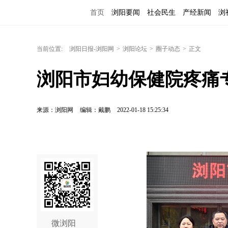
首页
浏阳要闻
社会民生
产经新闻
浏
当前位置:
浏阳日报-浏阳网
>
浏阳论坛
>
圈子动态
>
正文
浏阳市妇幼保健院疼痛
来源：浏阳网
编辑：戴鹏
2022-01-18 15:25:34
微浏阳