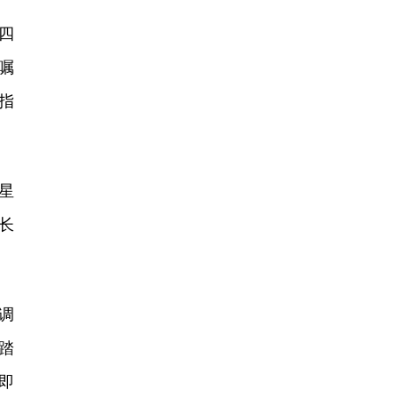
四
嘱
指
星
长
调
踏
即