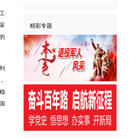
工
采
精彩专题
的
列
，
稳
国