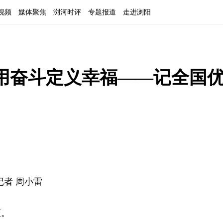
视频
媒体聚焦
浏河时评
专题报道
走进浏阳
用奋斗定义幸福——记全国
记者 周小雷
匮。