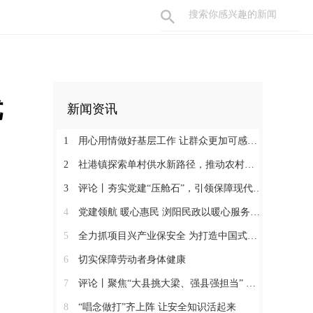
优
新闻资讯
1
用心用情做好基层工作 让群众更加可感可及
2
社港镇探索单村供水新路径，推动农村安全饮水提质升级
3
评论丨夯实党建“压舱石”，引领保障现代化建设新征程
4
党建领航 暖心惠民 浏阳民政以暖心服务书写惠民答卷
5
全力抓项目兴产业保安全 为打造中国式现代化县域示范作出更大贡献
6
切实保障劳动者身体健康
7
评论丨聚焦“大县挑大梁、强县强担当” 保持定力真抓实干奋发作为
8
“唱念做打”齐上阵 让安全知识活起来