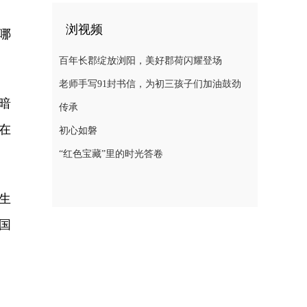
浏视频
哪
百年长郡绽放浏阳，美好郡荷闪耀登场
老师手写91封书信，为初三孩子们加油鼓劲
暗
传承
在
初心如磐
“红色宝藏”里的时光答卷
生
国