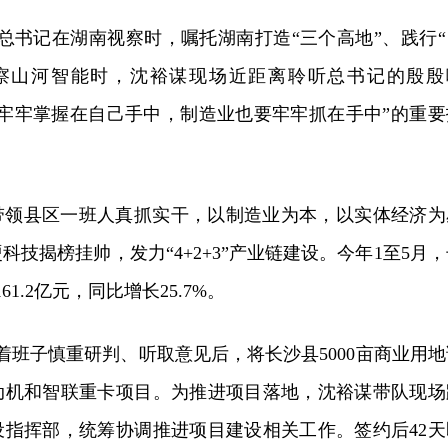
近平总书记在湖南视察时，嘱托湖南打造“三个高地”、践行“
察山河智能时，沈裕谋现场近距离聆听总书记的殷殷
术牢牢掌握在自己手中，制造业也要牢牢抓在手中”的重要
带领县区一班人真抓实干，以制造业为本，以实体经济为
技揭榜挂帅，发力“4+2+3”产业链建设。今年1至5月，
1.2亿元，同比增长25.7%。
着班子慎重研判、听取意见后，将长沙县5000亩商业用地
动机和智联重卡项目。为推进项目落地，沈裕谋带队现场
设指挥部，统筹协调推进项目建设相关工作。签约后42天