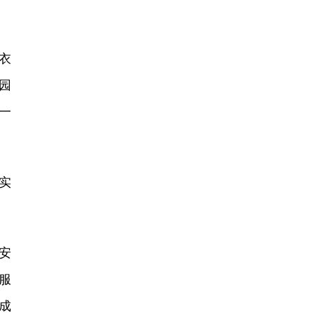
衣
园
一
实
安
服
成