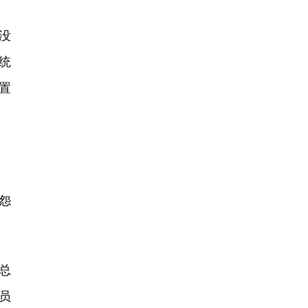
没
统
置
怨
。
总
员