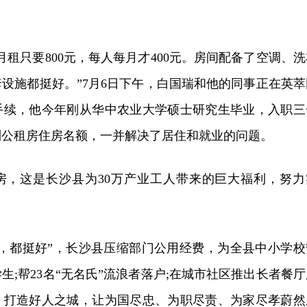
月租只要800元，每人每月才400元。房间配备了空调、洗
设施都挺好。”7月6日下午，白国瑞和他的同事正在英萃
手续，他今年刚从华中农业大学硕士研究生毕业，入职三
到公租房住房名额，一并解决了居住和就业的问题。
房，这是长沙县为30万产业工人带来的巨大福利，努力
沙，都挺好”，长沙县压缩部门公用经费，为全县中小学校
生;帮23名“无名氏”流浪者落户;在城市社区推出长者餐厅
、打造好人之城，让为国尽忠、为职尽责、为家尽孝蔚然