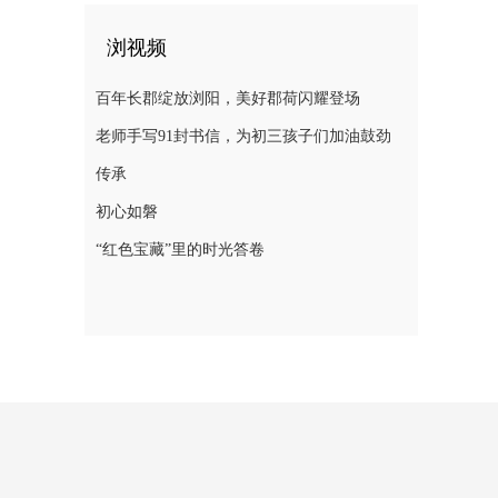
浏视频
百年长郡绽放浏阳，美好郡荷闪耀登场
老师手写91封书信，为初三孩子们加油鼓劲
传承
初心如磐
“红色宝藏”里的时光答卷