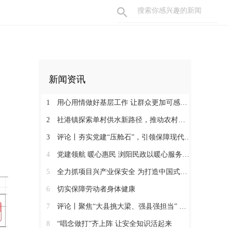
新闻资讯
1
用心用情做好基层工作 让群众更加可感可及
2
社港镇探索单村供水新路径，推动农村安全饮水提质升级
3
评论丨夯实党建“压舱石”，引领保障现代化建设新征程
4
党建领航 暖心惠民 浏阳民政以暖心服务书写惠民答卷
5
全力抓项目兴产业保安全 为打造中国式现代化县域示范作出更大贡献
6
切实保障劳动者身体健康
7
评论丨聚焦“大县挑大梁、强县强担当” 保持定力真抓实干奋发作为
8
“唱念做打”齐上阵 让安全知识活起来