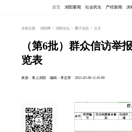
首页
浏阳要闻
社会民生
产经新闻
浏
当前位置:
浏阳网
>
浏阳论坛
>
圈子动态
>
正文
（第6批）群众信访举
览表
来源：掌上浏阳
编辑：李志章
2021-05-06 11:45:09