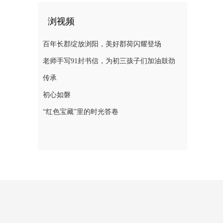
浏视频
百年长郡绽放浏阳，美好郡荷闪耀登场
老师手写91封书信，为初三孩子们加油鼓劲
传承
初心如磐
“红色宝藏”里的时光答卷