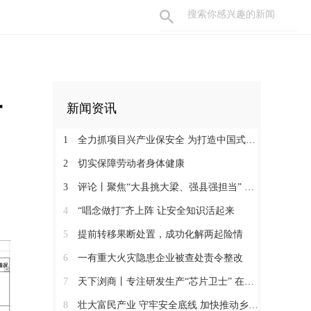
一
新闻资讯
1
全力抓项目兴产业保安全 为打造中国式现代化县域示范作出更大贡献
2
切实保障劳动者身体健康
3
评论丨聚焦“大县挑大梁、强县强担当” 保持定力真抓实干奋发作为
4
“唱念做打”齐上阵 让安全知识活起来
5
提前转移果断处置，成功化解两起险情
6
一有重大火灾隐患企业被查处责令整改
7
天下浏商丨专注研发生产“芯片卫士” 在半导体红海中搏出“隐形冠军”
8
壮大富民产业 守牢安全底线 加快推动乡村全面振兴