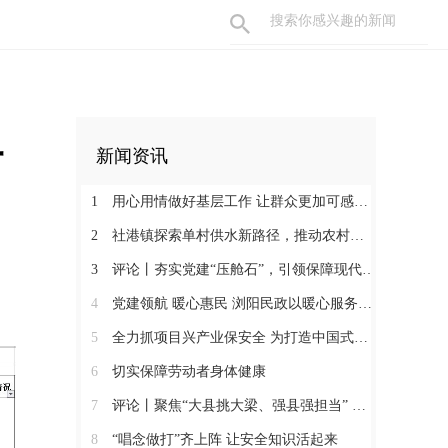
一
新闻资讯
1
用心用情做好基层工作 让群众更加可感可及
2
社港镇探索单村供水新路径，推动农村安全饮水提质升级
3
评论丨夯实党建“压舱石”，引领保障现代化建设新征程
4
党建领航 暖心惠民 浏阳民政以暖心服务书写惠民答卷
5
全力抓项目兴产业保安全 为打造中国式现代化县域示范作出更大贡献
6
切实保障劳动者身体健康
7
评论丨聚焦“大县挑大梁、强县强担当” 保持定力真抓实干奋发作为
8
“唱念做打”齐上阵 让安全知识活起来