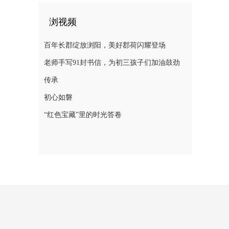
浏视频
百年长郡绽放浏阳，美好郡荷闪耀登场
老师手写91封书信，为初三孩子们加油鼓劲
传承
初心如磐
“红色宝藏”里的时光答卷