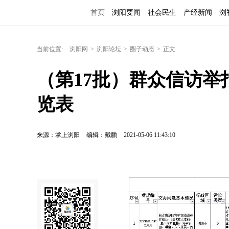
首页
浏阳要闻
社会民生
产经新闻
浏
当前位置:
浏阳网
>
浏阳论坛
>
圈子动态
>
正文
（第17批）群众信访
览表
来源：掌上浏阳
编辑：戴鹏
2021-05-06 11:43:10