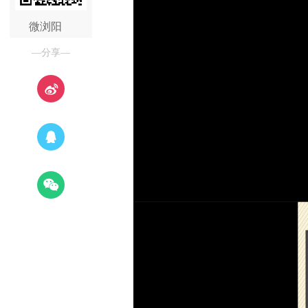
微浏阳
—分享—