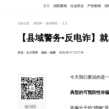
首页
浏阳要闻
社会民生
产经新闻
浏
当前位置:
浏阳网
>
媒体聚焦
>
正文
【县域警务•反电诈】
来源：长沙警事
编辑：戴鹏
2020-09-17 15:57:58
今天我们要说的是
典型的可预防性诈
微浏阳
诈骗分子的“猎物”是