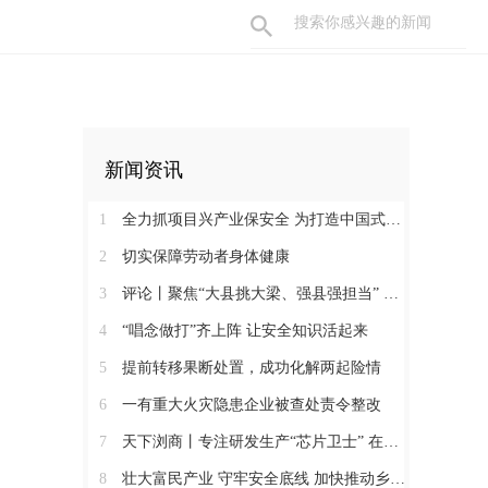
新闻资讯
1
全力抓项目兴产业保安全 为打造中国式现代化县域示范作出更大贡献
2
切实保障劳动者身体健康
3
评论丨聚焦“大县挑大梁、强县强担当” 保持定力真抓实干奋发作为
4
“唱念做打”齐上阵 让安全知识活起来
5
提前转移果断处置，成功化解两起险情
6
一有重大火灾隐患企业被查处责令整改
7
天下浏商丨专注研发生产“芯片卫士” 在半导体红海中搏出“隐形冠军”
8
壮大富民产业 守牢安全底线 加快推动乡村全面振兴