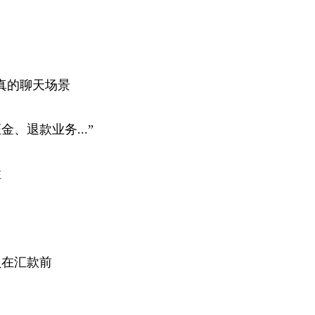
真的聊天场景
、退款业务...”
性
员在汇款前