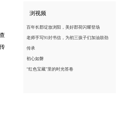
浏视频
百年长郡绽放浏阳，美好郡荷闪耀登场
查
老师手写91封书信，为初三孩子们加油鼓劲
传
传承
初心如磐
“红色宝藏”里的时光答卷