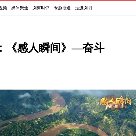
视频
媒体聚焦
浏河时评
专题报道
走进浏阳
：《感人瞬间》—奋斗