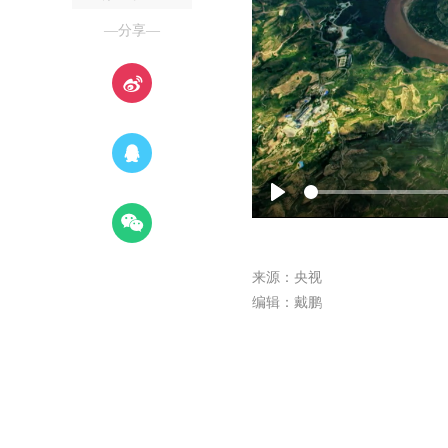
—分享—
Play
来源：央视
编辑：戴鹏