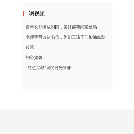
浏视频
百年长郡绽放浏阳，美好郡荷闪耀登场
老师手写91封书信，为初三孩子们加油鼓劲
传承
初心如磐
“红色宝藏”里的时光答卷