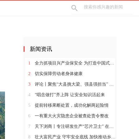
新闻资讯
1
全力抓项目兴产业保安全 为打造中国式现代化县域示范作出更大贡献
2
切实保障劳动者身体健康
3
评论丨聚焦“大县挑大梁、强县强担当” 保持定力真抓实干奋发作为
4
“唱念做打”齐上阵 让安全知识活起来
5
提前转移果断处置，成功化解两起险情
6
一有重大火灾隐患企业被查处责令整改
7
天下浏商丨专注研发生产“芯片卫士” 在半导体红海中搏出“隐形冠军”
8
壮大富民产业 守牢安全底线 加快推动乡村全面振兴