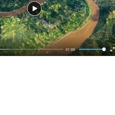
Play
01:00
E
f