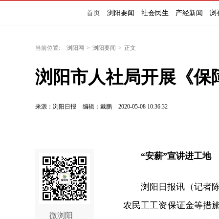
首页
浏阳要闻
社会民生
产经新闻
浏
当前位置:
浏阳网
>
浏阳要闻
>
正文
浏阳市人社局开展《保
来源：浏阳日报
编辑：戴鹏
2020-05-08 10:36:32
“安薪”宣讲进工地
浏阳日报讯（记者
农民工工资保证金等措施
微浏阳