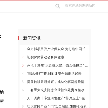
传
新闻资讯
1
全力抓项目兴产业保安全 为打造中国式现代化县域示范作出更大贡献
2
切实保障劳动者身体健康
3
评论丨聚焦“大县挑大梁、强县强担当” 保持定力真抓实干奋发作为
4
“唱念做打”齐上阵 让安全知识活起来
5
提前转移果断处置，成功化解两起险情
6
一有重大火灾隐患企业被查处责令整改
纳
7
天下浏商丨专注研发生产“芯片卫士” 在半导体红海中搏出“隐形冠军”
劳
8
壮大富民产业 守牢安全底线 加快推动乡村全面振兴