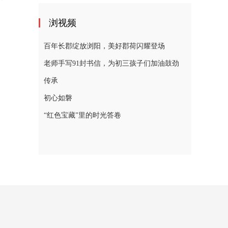
浏视频
百年长郡绽放浏阳，美好郡荷闪耀登场
老师手写91封书信，为初三孩子们加油鼓劲
传承
初心如磐
“红色宝藏”里的时光答卷