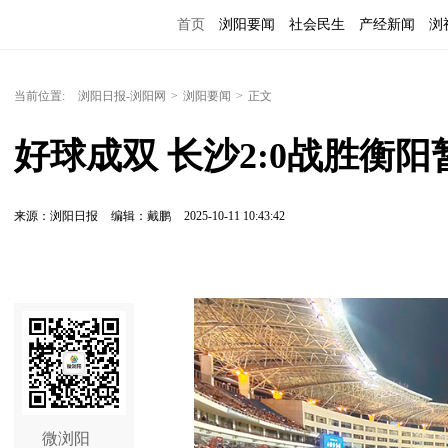
首页
浏阳要闻
社会民生
产经新闻
浏
当前位置:
浏阳日报-浏阳网
>
浏阳要闻
>
正文
好球成双 长沙2:0战胜衡
来源：浏阳日报
编辑：戴鹏
2025-10-11 10:43:42
微浏阳