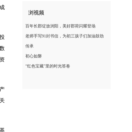
成
浏视频
百年长郡绽放浏阳，美好郡荷闪耀登场
老师手写91封书信，为初三孩子们加油鼓劲
投
传承
数
初心如磐
资
“红色宝藏”里的时光答卷
产
关
基