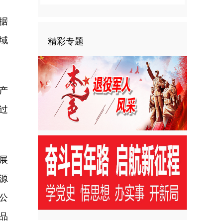
据
域
精彩专题
产
过
展
源
公
品