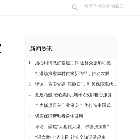
家
新闻资讯
1
用心用情做好基层工作 让群众更加可感可及
2
社港镇探索单村供水新路径，推动农村安全饮水提质升级
3
评论丨夯实党建“压舱石”，引领保障现代化建设新征程
4
党建领航 暖心惠民 浏阳民政以暖心服务书写惠民答卷
5
全力抓项目兴产业保安全 为打造中国式现代化县域示范作出更大贡献
6
切实保障劳动者身体健康
7
评论丨聚焦“大县挑大梁、强县强担当” 保持定力真抓实干奋发作为
8
“唱念做打”齐上阵 让安全知识活起来