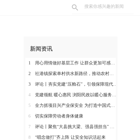
新闻资讯
1
用心用情做好基层工作 让群众更加可感可及
2
社港镇探索单村供水新路径，推动农村安全饮水提质升级
3
评论丨夯实党建“压舱石”，引领保障现代化建设新征程
4
党建领航 暖心惠民 浏阳民政以暖心服务书写惠民答卷
5
全力抓项目兴产业保安全 为打造中国式现代化县域示范作出更大贡献
6
切实保障劳动者身体健康
7
评论丨聚焦“大县挑大梁、强县强担当” 保持定力真抓实干奋发作为
8
“唱念做打”齐上阵 让安全知识活起来