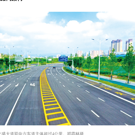
北盛大道双向六车道主体超过4公里。邓霞林摄