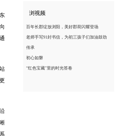
浏视频
东
向
百年长郡绽放浏阳，美好郡荷闪耀登场
老师手写91封书信，为初三孩子们加油鼓劲
通
传承
初心如磐
“红色宝藏”里的时光答卷
站
更
沿
晰
系