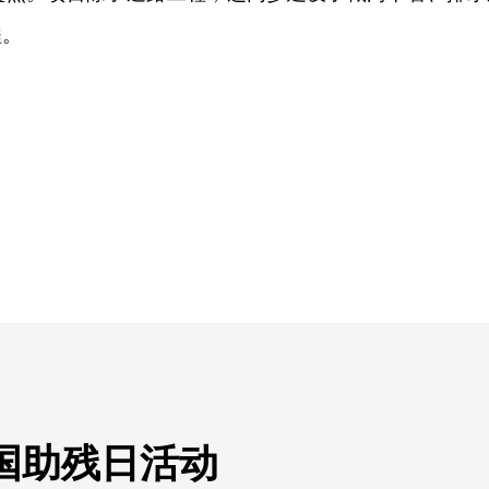
程。
国助残日活动