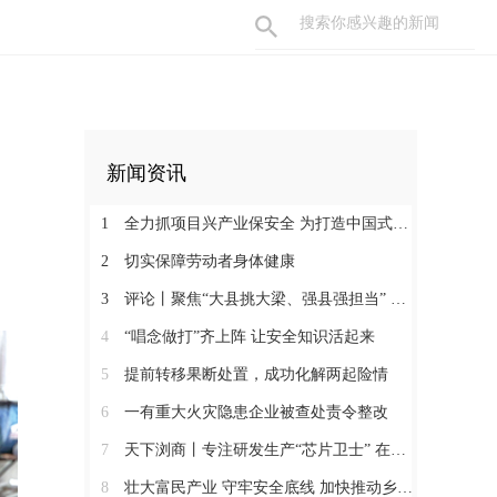
新闻资讯
1
全力抓项目兴产业保安全 为打造中国式现代化县域示范作出更大贡献
2
切实保障劳动者身体健康
3
评论丨聚焦“大县挑大梁、强县强担当” 保持定力真抓实干奋发作为
4
“唱念做打”齐上阵 让安全知识活起来
5
提前转移果断处置，成功化解两起险情
6
一有重大火灾隐患企业被查处责令整改
7
天下浏商丨专注研发生产“芯片卫士” 在半导体红海中搏出“隐形冠军”
8
壮大富民产业 守牢安全底线 加快推动乡村全面振兴