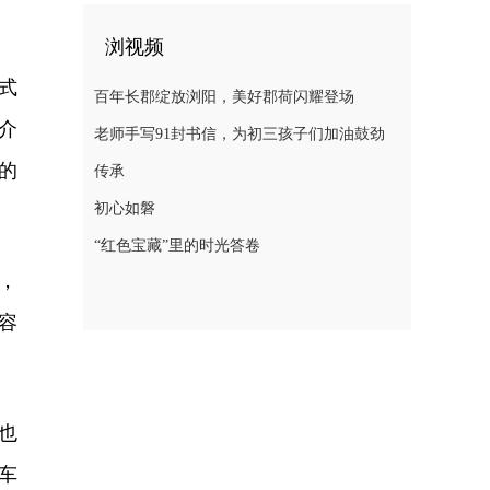
浏视频
式
百年长郡绽放浏阳，美好郡荷闪耀登场
介
老师手写91封书信，为初三孩子们加油鼓劲
的
传承
初心如磐
“红色宝藏”里的时光答卷
，
容
也
车