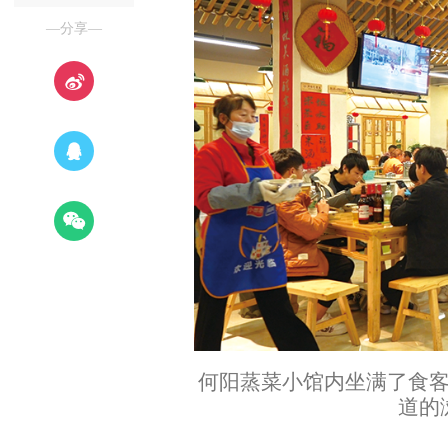
—分享—
何阳蒸菜小馆内坐满了食
道的