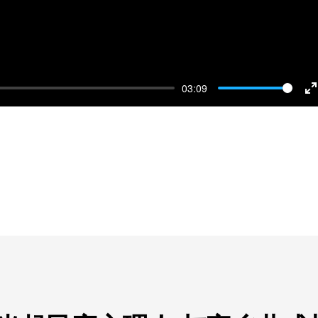
03:09
E
f