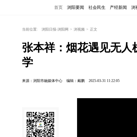
首页
浏阳要闻
社会民生
产经新闻
浏
当前位置:
浏阳日报-浏阳网
>
浏视频
>
正文
张本祥：烟花遇见无人
学
来源：浏阳市融媒体中心
编辑：戴鹏
2025-03-31 11:22:05