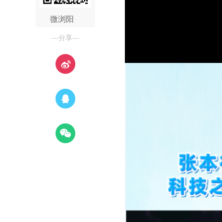
微浏阳
—分享—