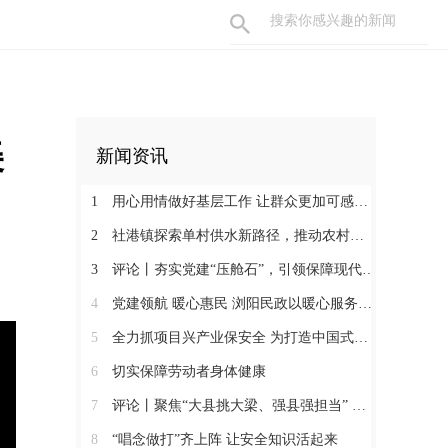
美
新闻资讯
1
用心用情做好基层工作 让群众更加可感可及
2
社港镇探索单村供水新路径，推动农村安全饮水提质升级
3
评论丨夯实党建“压舱石”，引领保障现代化建设新征程
4
党建领航 暖心惠民 浏阳民政以暖心服务书写惠民答卷
5
全力抓项目兴产业保安全 为打造中国式现代化县域示范作出更大贡献
6
切实保障劳动者身体健康
7
评论丨聚焦“大县挑大梁、强县强担当” 保持定力真抓实干奋发作为
8
“唱念做打”齐上阵 让安全知识活起来