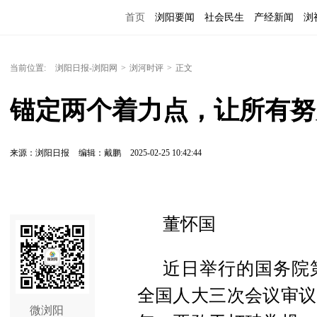
首页
浏阳要闻
社会民生
产经新闻
浏
当前位置:
浏阳日报-浏阳网
>
浏河时评
>
正文
锚定两个着力点，让所有努
来源：浏阳日报
编辑：戴鹏
2025-02-25 10:42:44
董怀国
近日举行的国务院
全国人大三次会议审议
微浏阳