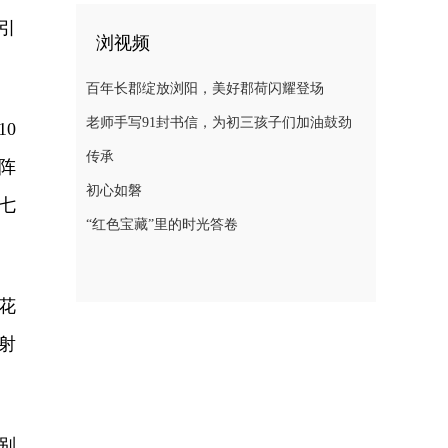
引
浏视频
百年长郡绽放浏阳，美好郡荷闪耀登场
老师手写91封书信，为初三孩子们加油鼓劲
0
传承
阵
初心如磐
七
“红色宝藏”里的时光答卷
花
射
别