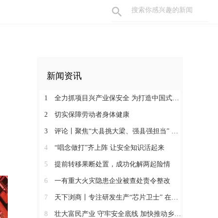
新闻资讯
1
全力抓项目兴产业保安全 为打造中国式现代化县域示范作出更大贡献
2
切实保障劳动者身体健康
3
评论丨聚焦“大县挑大梁、强县强担当” 保持定力真抓实干奋发作为
4
“唱念做打”齐上阵 让安全知识活起来
5
提前转移果断处置，成功化解两起险情
6
一有重大火灾隐患企业被查处责令整改
7
天下浏商丨专注研发生产“芯片卫士” 在半导体红海中搏出“隐形冠军”
8
壮大富民产业 守牢安全底线 加快推动乡村全面振兴