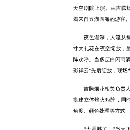
天空剧院上演。由吉腾
着来自五湖四海的游客
夜色渐深，人流从
寸大礼花在夜空绽放，
阵欢呼。当多层白闪雨
彩祥云”先后绽放，现场
吉腾烟花相关负责人
搭建立体焰火矩阵，同
角度、颜色处理等方式，
“太震撼了！”当