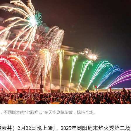
晚，不同版本的“七彩祥云”在天空剧院绽放，惊艳全场。
素芬）2月22日晚上8时，2025年浏阳周末焰火秀第二场