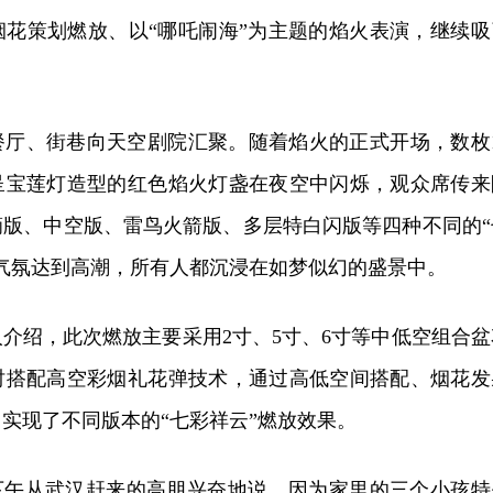
烟花策划燃放、以“哪吒闹海”为主题的焰火表演，继续吸
。
餐厅、街巷向天空剧院汇聚。随着焰火的正式开场，数枚1
呈宝莲灯造型的红色焰火灯盏在夜空中闪烁，观众席传来
滴版、中空版、雷鸟火箭版、多层特白闪版等四种不同的“
气氛达到高潮，所有人都沉浸在如梦似幻的盛景中。
介绍，此次燃放主要采用2寸、5寸、6寸等中低空组合盆
时搭配高空彩烟礼花弹技术，通过高低空间搭配、烟花发
实现了不同版本的“七彩祥云”燃放效果。
天下午从武汉赶来的高朋兴奋地说，因为家里的三个小孩特