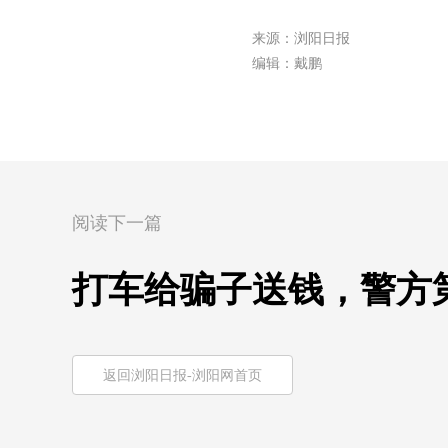
来源：浏阳日报
编辑：戴鹏
阅读下一篇
打车给骗子送钱，警方
返回浏阳日报-浏阳网首页