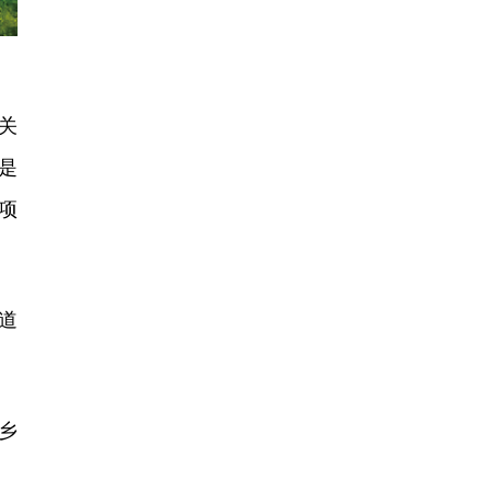
关
是
项
道
乡