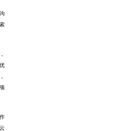
沟
索
，
优
，
项
作
云