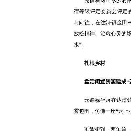
凭借着对山水乡村
宿等级评定委员会评定的
与向往，在达浒镇金田
放松精神、治愈心灵的
水”。
扎根乡村
盘活闲置资源建成“
云躲躲坐落在达浒
雾包围，仿佛一座“云上
谁能想到，两年前