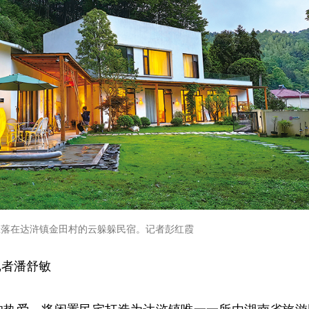
坐落在达浒镇金田村的云躲躲民宿。记者彭红霞
记者潘舒敏