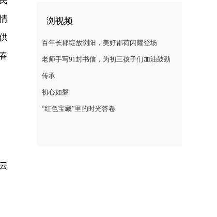
民
情
浏视频
供
百年长郡绽放浏阳，美好郡荷闪耀登场
春
老师手写91封书信，为初三孩子们加油鼓劲
传承
初心如磐
“红色宝藏”里的时光答卷
云