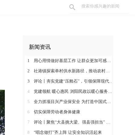
新闻资讯
1
用心用情做好基层工作 让群众更加可感可及
2
社港镇探索单村供水新路径，推动农村安全饮水提质升级
3
评论丨夯实党建“压舱石”，引领保障现代化建设新征程
4
党建领航 暖心惠民 浏阳民政以暖心服务书写惠民答卷
5
全力抓项目兴产业保安全 为打造中国式现代化县域示范作出更大贡献
6
切实保障劳动者身体健康
7
评论丨聚焦“大县挑大梁、强县强担当” 保持定力真抓实干奋发作为
8
“唱念做打”齐上阵 让安全知识活起来