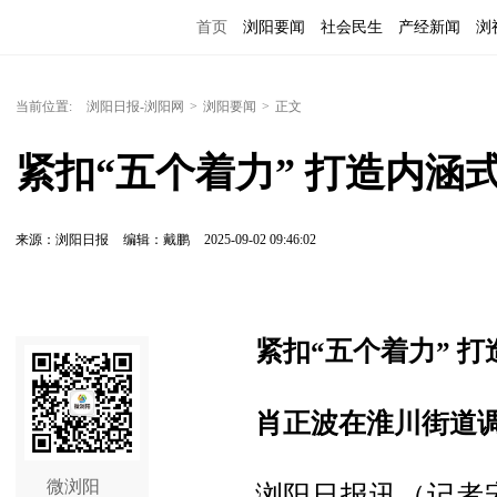
首页
浏阳要闻
社会民生
产经新闻
浏
当前位置:
浏阳日报-浏阳网
>
浏阳要闻
>
正文
紧扣“五个着力” 打造内涵
来源：浏阳日报
编辑：戴鹏
2025-09-02 09:46:02
紧扣“五个着力” 
肖正波在淮川街道
微浏阳
浏阳日报讯（记者