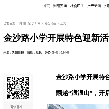
首页
浏阳要闻
社会民生
产经新闻
浏
当前位置:
浏阳日报-浏阳网
>
社会民生
>
正文
金沙路小学开展特色迎新活
来源：浏阳日报
编辑：戴鹏
2025-09-01 10:34:03
金沙路小学开展特
翻越“浪浪山”，开
微浏阳