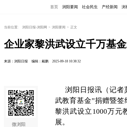
首页
浏阳要闻
社会民生
产经新闻
浏
当前位置:
浏阳日报-浏阳网
>
浏阳要闻
>
正文
企业家黎洪武设立千万基金
来源：浏阳日报
编辑：戴鹏
2025-09-18 10:38:32
浏阳日报讯（记者莫
武教育基金”捐赠暨签
黎洪武设立1000万
展。
微浏阳