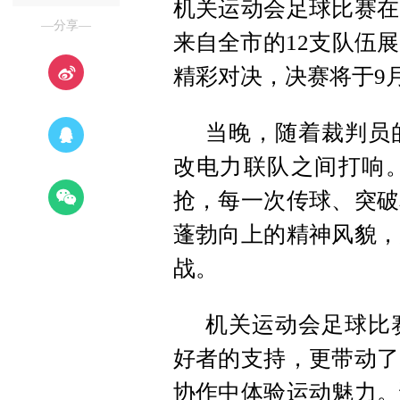
机关运动会足球比赛在
—分享—
来自全市的12支队伍
精彩对决，决赛将于9月
当晚，随着裁判员
改电力联队之间打响
抢，每一次传球、突破
蓬勃向上的精神风貌，
战。
机关运动会足球比
好者的支持，更带动了
协作中体验运动魅力。