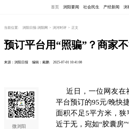
首页
浏阳要闻
社会民生
产经新闻
浏
当前位置:
浏阳日报-浏阳网
>
浏河时评
>
正文
预订平台用“照骗”？商家
来源：浏阳日报
编辑：戴鹏
2025-07-01 10:41:08
近日，一位网友在
平台预订的95元/晚
面积不足5平方米，狭
近于无，宛如“胶囊房”
微浏阳