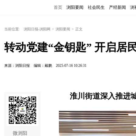
首页
浏阳要闻
社会民生
产经新闻
浏
当前位置:
浏阳日报-浏阳网
>
浏阳要闻
>
正文
转动党建“金钥匙” 开启居民
来源：浏阳日报
编辑：戴鹏
2025-07-16 10:26:31
淮川街道深入推进
微浏阳