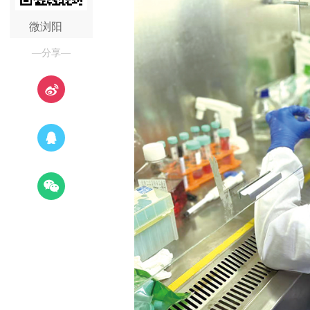
微浏阳
—分享—