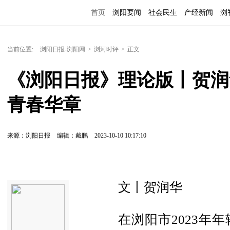
首页
浏阳要闻
社会民生
产经新闻
浏
当前位置:
浏阳日报-浏阳网
>
浏河时评
>
正文
《浏阳日报》理论版丨贺润
青春华章
来源：浏阳日报
编辑：戴鹏
2023-10-10 10:17:10
文丨贺润华
在浏阳市2023年