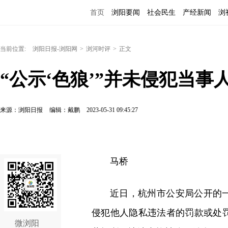
首页
浏阳要闻
社会民生
产经新闻
浏
当前位置:
浏阳日报-浏阳网
>
浏河时评
>
正文
“公示‘色狼’”并未侵犯当事
来源：浏阳日报
编辑：戴鹏
2023-05-31 09:45:27
马桥
近日，杭州市公安局公开的
侵犯他人隐私违法者的罚款或处
微浏阳