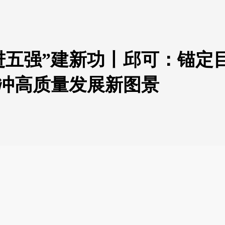
挺进五强”建新功丨邱可：锚定
枨冲高质量发展新图景