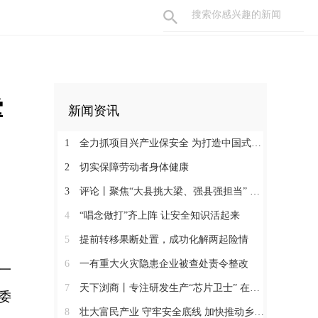
撑
新闻资讯
1
全力抓项目兴产业保安全 为打造中国式现代化县域示范作出更大贡献
2
切实保障劳动者身体健康
3
评论丨聚焦“大县挑大梁、强县强担当” 保持定力真抓实干奋发作为
4
“唱念做打”齐上阵 让安全知识活起来
5
提前转移果断处置，成功化解两起险情
6
一有重大火灾隐患企业被查处责令整改
一
7
天下浏商丨专注研发生产“芯片卫士” 在半导体红海中搏出“隐形冠军”
委
8
壮大富民产业 守牢安全底线 加快推动乡村全面振兴