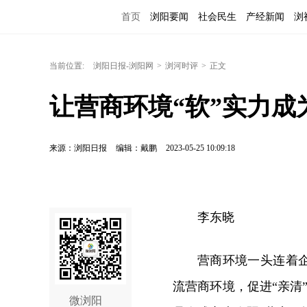
首页
浏阳要闻
社会民生
产经新闻
浏
当前位置:
浏阳日报-浏阳网
>
浏河时评
>
正文
让营商环境“软”实力成
来源：浏阳日报
编辑：戴鹏
2023-05-25 10:09:18
李东晓
营商环境一头连着
流营商环境，促进“亲清
微浏阳