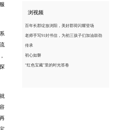
服
浏视频
百年长郡绽放浏阳，美好郡荷闪耀登场
系
老师手写91封书信，为初三孩子们加油鼓劲
流
传承
，
初心如磐
“红色宝藏”里的时光答卷
探
就
容
再
宝