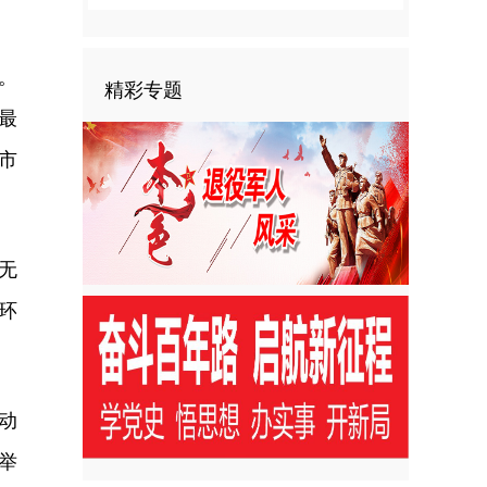
。
。
精彩专题
最
市
无
环
动
举