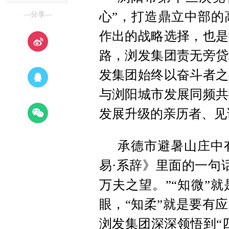
心”，打造鼎立中部的
—分享—
作出的战略选择，也是
路，浏发集团责无旁贷
发集团始终以奋斗者之
与浏阳城市发展同频共
发展升级的亲历者、见
承德市避暑山庄中
易·系辞》里面的一句
万夫之望。”“知微”
眼，“知柔”就是要有
浏发集团深深领悟到“