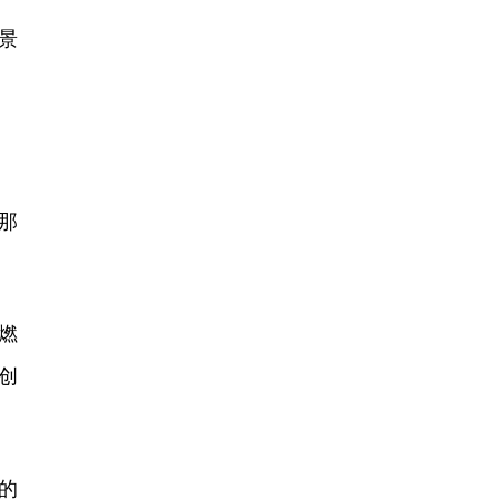
景
那
燃
级创
的