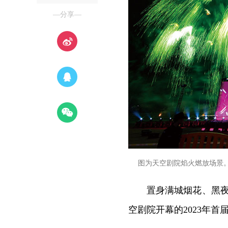
—分享—
图为天空剧院焰火燃放场景。
置身满城烟花、黑夜
空剧院开幕的2023年