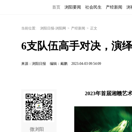
首页
浏阳要闻
社会民生
产经新闻
浏
当前位置:
浏阳日报-浏阳网
>
产经新闻
>
正文
6支队伍高手对决，演
来源：浏阳日报
编辑：戴鹏
2023-04-03 09:54:09
2023年首届湘赣
微浏阳