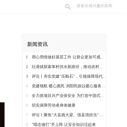
新闻资讯
1
用心用情做好基层工作 让群众更加可感可及
2
社港镇探索单村供水新路径，推动农村安全饮水提质升级
3
评论丨夯实党建“压舱石”，引领保障现代化建设新征程
4
党建领航 暖心惠民 浏阳民政以暖心服务书写惠民答卷
5
全力抓项目兴产业保安全 为打造中国式现代化县域示范作出更大贡献
6
切实保障劳动者身体健康
7
评论丨聚焦“大县挑大梁、强县强担当” 保持定力真抓实干奋发作为
8
“唱念做打”齐上阵 让安全知识活起来