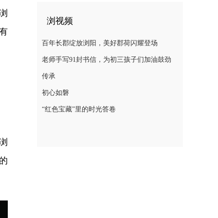
浏
浏视频
有
百年长郡绽放浏阳，美好郡荷闪耀登场
老师手写91封书信，为初三孩子们加油鼓劲
传承
初心如磐
“红色宝藏”里的时光答卷
浏
的