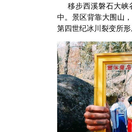
移步西溪磐石大峡
中。景区背靠大围山，
第四世纪冰川裂变所形