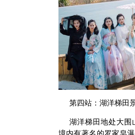
第四站：湖洋梯田
湖洋梯田地处大围山
境内有著名的罗家皂瀑