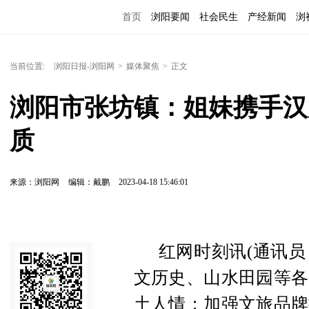
首页
浏阳要闻
社会民生
产经新闻
浏
当前位置:
浏阳日报-浏阳网
>
媒体聚焦
>
正文
浏阳市张坊镇：姐妹携手汉
质
来源：浏阳网
编辑：戴鹏
2023-04-18 15:46:01
红网时刻讯(通讯
文历史、山水田园等各
土人情；加强文旅品牌