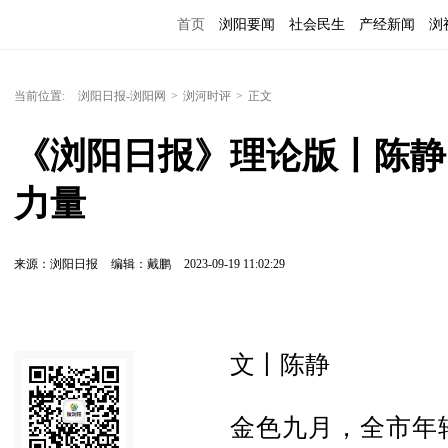
首页
浏阳要闻
社会民生
产经新闻
浏
当前位置:
浏阳日报-浏阳网
>
浏河时评
>
正文
《浏阳日报》理论版丨陈静
力量
来源：浏阳日报
编辑：戴鹏
2023-09-19 11:02:29
文丨陈静
金色九月，全市年